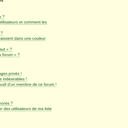
es
s ?
utilisateurs et comment les
 ?
aissent dans une couleur
aut » ?
u forum » ?
ges privés !
 indésirables !
busif d’un membre de ce forum !
gnorés ?
 des utilisateurs de ma liste