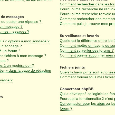
Comment rechercher dans les fo
Pourquoi ma recherche ne renvoie
Pourquoi ma recherche renvoie u
on de messages
Comment rechercher des membr
 ou poster une réponse ?
Comment puis-je trouver mes pro
 un message ?
 à mes messages ?
Surveillance et favoris
Quelle est la différence entre les f
plus d’options à mon sondage ?
Comment mettre en favoris ou surv
 un sondage ?
Comment surveiller des forums ?
à un forum ?
Comment puis-je supprimer mes su
des fichiers à mon message ?
ment ?
s à un modérateur ?
Fichiers joints
der » dans la page de rédaction
Quels fichiers joints sont autorisé
Comment trouver tous mes fichiers
validé ?
Concernant phpBB
Qui a développé ce logiciel de fo
ts
Pourquoi la fonctionnalité X n’est
Qui contacter pour les abus ou le
forum ?