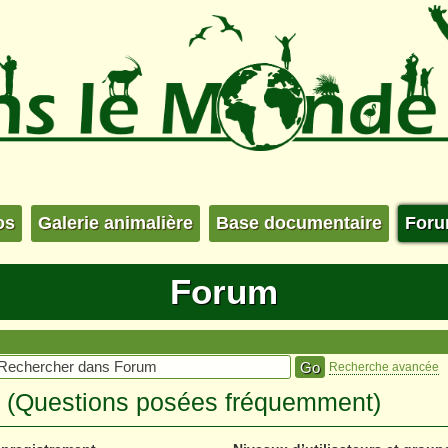
os
Galerie animalière
Base documentaire
For
Forum
Recherche avancée
s (Questions posées fréquemment)