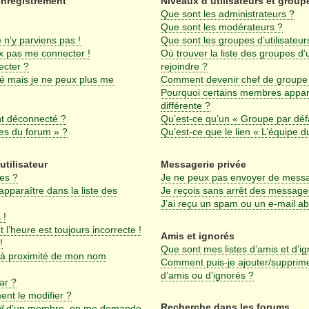
enregistrement
Niveaux d’utilisateurs et group
Que sont les administrateurs ?
Que sont les modérateurs ?
 n’y parviens pas !
Que sont les groupes d’utilisateur
ux pas me connecter !
Où trouver la liste des groupes d’
ecter ?
rejoindre ?
sé mais je ne peux plus me
Comment devenir chef de groupe
Pourquoi certains membres appar
différente ?
nt déconnecté ?
Qu’est-ce qu’un « Groupe par déf
ies du forum » ?
Qu’est-ce que le lien « L’équipe d
utilisateur
Messagerie privée
es ?
Je ne peux pas envoyer de messa
araître dans la liste des
Je reçois sans arrêt des messages
J’ai reçu un spam ou un e-mail a
 !
 l’heure est toujours incorrecte !
Amis et ignorés
!
Que sont mes listes d’amis et d’i
 à proximité de mon nom
Comment puis-je ajouter/supprimer
d’amis ou d’ignorés ?
ar ?
nt le modifier ?
Recherche dans les forums
l
d’un membre, on me demande