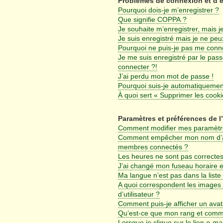
Problèmes de connexion et d’
Pourquoi dois-je m’enregistrer ?
Que signifie COPPA ?
Je souhaite m’enregistrer, mais je
Je suis enregistré mais je ne pe
Pourquoi ne puis-je pas me conn
Je me suis enregistré par le pas
connecter ?!
J’ai perdu mon mot de passe !
Pourquoi suis-je automatiqueme
À quoi sert « Supprimer les cook
Paramètres et préférences de l’
Comment modifier mes paramètr
Comment empêcher mon nom d’app
membres connectés ?
Les heures ne sont pas correctes
J’ai changé mon fuseau horaire et
Ma langue n’est pas dans la liste 
A quoi correspondent les images
d’utilisateur ?
Comment puis-je afficher un avat
Qu’est-ce que mon rang et comme
Lorsque je clique sur le lien
e-mai