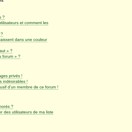
es
s ?
utilisateurs et comment les
 ?
aissent dans une couleur
aut » ?
u forum » ?
ges privés !
 indésirables !
busif d’un membre de ce forum !
gnorés ?
 des utilisateurs de ma liste