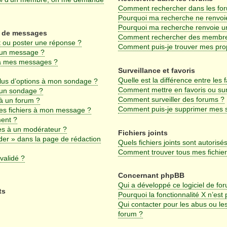
Comment rechercher dans les fo
Pourquoi ma recherche ne renvoie
Pourquoi ma recherche renvoie u
on de messages
Comment rechercher des membr
 ou poster une réponse ?
Comment puis-je trouver mes pro
 un message ?
 à mes messages ?
Surveillance et favoris
Quelle est la différence entre les f
plus d’options à mon sondage ?
Comment mettre en favoris ou surv
 un sondage ?
Comment surveiller des forums ?
à un forum ?
Comment puis-je supprimer mes su
des fichiers à mon message ?
ment ?
s à un modérateur ?
Fichiers joints
der » dans la page de rédaction
Quels fichiers joints sont autorisé
Comment trouver tous mes fichiers
validé ?
Concernant phpBB
Qui a développé ce logiciel de fo
ts
Pourquoi la fonctionnalité X n’est
Qui contacter pour les abus ou le
forum ?