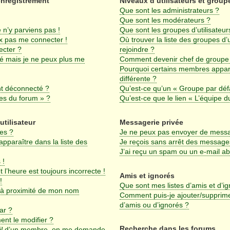
enregistrement
Niveaux d’utilisateurs et group
Que sont les administrateurs ?
Que sont les modérateurs ?
 n’y parviens pas !
Que sont les groupes d’utilisateur
ux pas me connecter !
Où trouver la liste des groupes d’
ecter ?
rejoindre ?
sé mais je ne peux plus me
Comment devenir chef de groupe
Pourquoi certains membres appar
différente ?
nt déconnecté ?
Qu’est-ce qu’un « Groupe par déf
ies du forum » ?
Qu’est-ce que le lien « L’équipe d
utilisateur
Messagerie privée
es ?
Je ne peux pas envoyer de messa
araître dans la liste des
Je reçois sans arrêt des messages
J’ai reçu un spam ou un e-mail a
 !
 l’heure est toujours incorrecte !
Amis et ignorés
!
Que sont mes listes d’amis et d’i
 à proximité de mon nom
Comment puis-je ajouter/supprimer
d’amis ou d’ignorés ?
ar ?
nt le modifier ?
Recherche dans les forums
l
d’un membre, on me demande