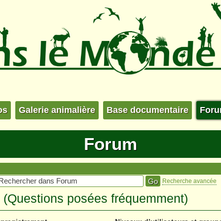
os
Galerie animalière
Base documentaire
For
Forum
Recherche avancée
s (Questions posées fréquemment)