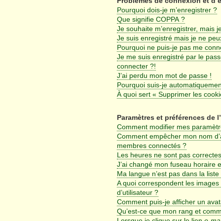
Problèmes de connexion et d’
Pourquoi dois-je m’enregistrer ?
Que signifie COPPA ?
Je souhaite m’enregistrer, mais je
Je suis enregistré mais je ne pe
Pourquoi ne puis-je pas me conn
Je me suis enregistré par le pas
connecter ?!
J’ai perdu mon mot de passe !
Pourquoi suis-je automatiqueme
À quoi sert « Supprimer les cook
Paramètres et préférences de l’
Comment modifier mes paramètr
Comment empêcher mon nom d’app
membres connectés ?
Les heures ne sont pas correctes
J’ai changé mon fuseau horaire et
Ma langue n’est pas dans la liste 
A quoi correspondent les images
d’utilisateur ?
Comment puis-je afficher un avat
Qu’est-ce que mon rang et comme
Lorsque je clique sur le lien
e-mai