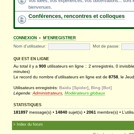
Vos idées, vos expériences, vos observations... sont 
bienvenues.
Conférences, rencontres et colloques
CONNEXION
•
M’ENREGISTRER
Nom d’utilisateur:
Mot de passe:
QUI EST EN LIGNE
Au total il y a
900
utilisateurs en ligne :: 2 enregistrés, 0 invisib
minutes)
Le record du nombre d’utilisateurs en ligne est de
8758
, le Jeu
Utilisateurs enregistrés:
Baidu [Spider]
,
Bing [Bot]
Légende:
Administrateurs
,
Modérateurs globaux
STATISTIQUES
181897
message(s) •
14840
sujet(s) •
2061
membre(s) • L’utilis
Index du forum