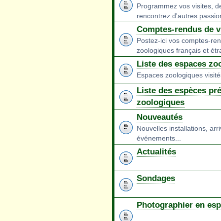
Programmez vos visites, d
rencontrez d'autres passio
Comptes-rendus de vi
Postez-ici vos comptes-ren
zoologiques français et étr
Liste des espaces zoo
Espaces zoologiques visit
Liste des espèces pr
zoologiques
Nouveautés
Nouvelles installations, arr
événements...
Actualités
Sondages
Photographier en es