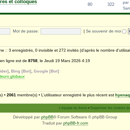
res et colloques
par
80
322
Sam
Mot de passe:
|
Se souvenir de moi
gne :: 3 enregistrés, 0 invisible et 272 invités (d’après le nombre d’utilis
 en ligne est de
8758
, le Jeudi 19 Mars 2026 4:19
ider]
,
Bing [Bot]
,
Google [Bot]
eurs globaux
s) •
2061
membre(s) • L’utilisateur enregistré le plus récent est
hyenaq
L’équipe du forum
•
Supprimer les cookies d
Développé par
phpBB
® Forum Software © phpBB Group
Traduit par
phpBB-fr.com