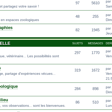
par
97
5610
t partagez votre savoir !
Sam
par
48
255
en espaces zoologiques
Dim
aphies
par
82
1945
Jeud
ELLE
SUJETS
MESSAGES
DER
par
297
1770
e, vétérinaire... Les possibilités sont
Ven
s
par
319
1672
age, partage d'expériences vécues...
Ven
21:
oologique
par
284
898
Dim
lieu
par
86
510
, vos observations... sont les bienvenues.
Lun