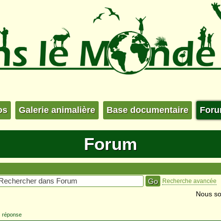
os
Galerie animalière
Base documentaire
For
Forum
Recherche avancée
Nous so
s réponse