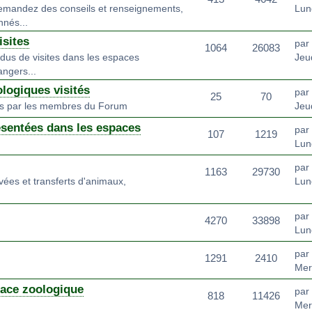
emandez des conseils et renseignements,
Lun
nnés...
sites
par
1064
26083
dus de visites dans les espaces
Jeud
angers...
logiques visités
par
25
70
és par les membres du Forum
Jeu
ésentées dans les espaces
par
107
1219
Lun
par
1163
29730
ivées et transferts d'animaux,
Lun
par
4270
33898
Lun
par
1291
2410
Mer
pace zoologique
par
818
11426
Mer