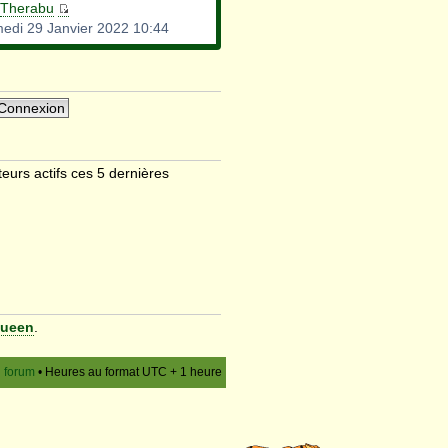
Therabu
edi 29 Janvier 2022 10:44
ateurs actifs ces 5 dernières
ueen
.
u forum
• Heures au format UTC + 1 heure