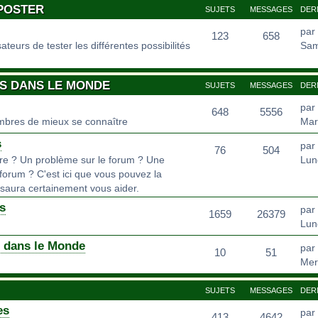
 POSTER
SUJETS
MESSAGES
DER
par
123
658
teurs de tester les différentes possibilités
Sam
OS DANS LE MONDE
SUJETS
MESSAGES
DER
par
648
5556
bres de mieux se connaître
Mar
s
par
76
504
dre ? Un problème sur le forum ? Une
Lun
forum ? C'est ici que vous pouvez la
saura certainement vous aider.
s
par
1659
26379
Lund
s dans le Monde
par
10
51
Mer
SUJETS
MESSAGES
DER
es
par
413
4642