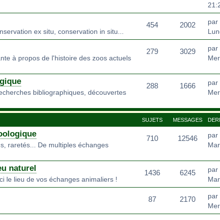
21:
par
454
2002
rvation ex situ, conservation in situ...
Lun
par
279
3029
nte à propos de l'histoire des zoos actuels
Mer
gique
par
288
1666
recherches bibliographiques, découvertes
Mer
SUJETS
MESSAGES
DER
oologique
par
710
12546
s, raretés... De multiples échanges
Mar
eu naturel
par
1436
6245
ci le lieu de vos échanges animaliers !
Mar
par
87
2170
Mer