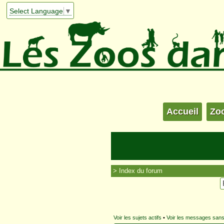
Select Language
▼
Accueil
Zo
Index du forum
Voir les sujets actifs
•
Voir les messages san