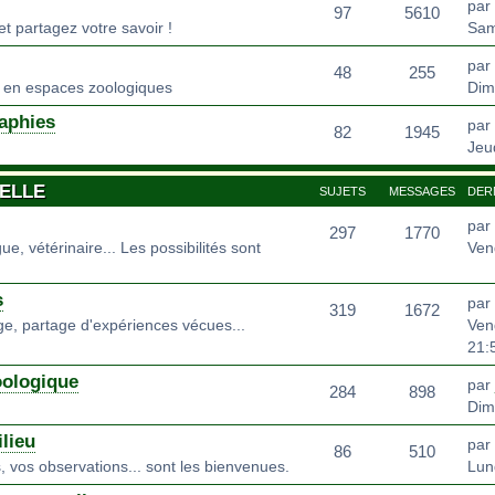
par
97
5610
t partagez votre savoir !
Sam
par
48
255
en espaces zoologiques
Dim
aphies
par
82
1945
Jeud
ELLE
SUJETS
MESSAGES
DER
par
297
1770
e, vétérinaire... Les possibilités sont
Ven
s
par
319
1672
age, partage d'expériences vécues...
Ven
21:
oologique
par
284
898
Dim
lieu
par
86
510
, vos observations... sont les bienvenues.
Lun