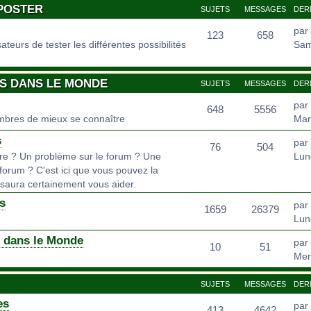
 POSTER
SUJETS
MESSAGES
DER
par
123
658
teurs de tester les différentes possibilités
Sam
OS DANS LE MONDE
SUJETS
MESSAGES
DER
par
648
5556
bres de mieux se connaître
Mar
s
par
76
504
dre ? Un problème sur le forum ? Une
Lun
forum ? C'est ici que vous pouvez la
saura certainement vous aider.
s
par
1659
26379
Lund
s dans le Monde
par
10
51
Mer
SUJETS
MESSAGES
DER
es
par
413
4642