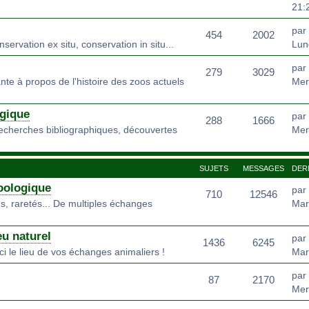
21:
par
454
2002
rvation ex situ, conservation in situ...
Lun
par
279
3029
nte à propos de l'histoire des zoos actuels
Mer
gique
par
288
1666
recherches bibliographiques, découvertes
Mer
SUJETS
MESSAGES
DER
oologique
par
710
12546
s, raretés... De multiples échanges
Mar
eu naturel
par
1436
6245
ci le lieu de vos échanges animaliers !
Mar
par
87
2170
Mer