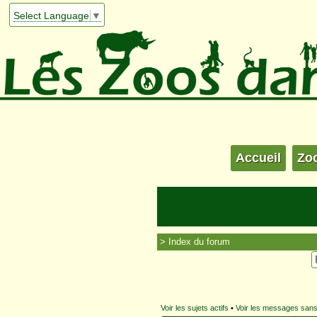
Select Language
▼
Accueil
Zo
Index du forum
Voir les sujets actifs
•
Voir les messages san