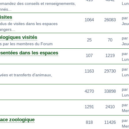
emandez des conseils et renseignements,
Lun
nnés...
sites
par
1064
26083
dus de visites dans les espaces
Jeud
angers...
logiques visités
par
25
70
és par les membres du Forum
Jeu
ésentées dans les espaces
par
107
1219
Lun
par
1163
29730
ivées et transferts d'animaux,
Lun
par
4270
33898
Lun
par
1291
2410
Mer
pace zoologique
par
818
11426
Mer