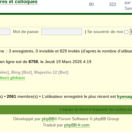
res et colloques
par
80
322
Sam
Mot de passe:
|
Se souvenir de moi
gne :: 3 enregistrés, 0 invisible et 829 invités (d’après le nombre d’utilis
 en ligne est de
8758
, le Jeudi 19 Mars 2026 4:19
ider]
,
Bing [Bot]
,
Majestic-12 [Bot]
eurs globaux
s) •
2061
membre(s) • L’utilisateur enregistré le plus récent est
hyenaq
L’équipe du forum
•
Supprimer les cookies d
Développé par
phpBB
® Forum Software © phpBB Group
Traduit par
phpBB-fr.com