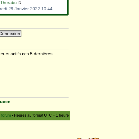
Therabu
edi 29 Janvier 2022 10:44
ateurs actifs ces 5 dernières
ueen
.
u forum
• Heures au format UTC + 1 heure