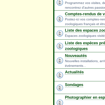
Programmez vos visites, d
rencontrez d'autres passio
Comptes-rendus de vi
Postez-ici vos comptes-ren
zoologiques français et étr
Liste des espaces zoo
Espaces zoologiques visit
Liste des espèces pr
zoologiques
Nouveautés
Nouvelles installations, arr
événements...
Actualités
Sondages
Photographier en es