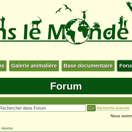
os
Galerie animalière
Base documentaire
For
Forum
Recherche avancée
Nous somme
s réponse