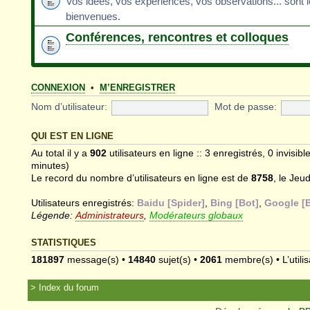
Vos idées, vos expériences, vos observations... sont 
bienvenues.
Conférences, rencontres et colloques
CONNEXION
•
M’ENREGISTRER
Nom d’utilisateur:
Mot de passe:
QUI EST EN LIGNE
Au total il y a
902
utilisateurs en ligne :: 3 enregistrés, 0 invisib
minutes)
Le record du nombre d’utilisateurs en ligne est de
8758
, le Jeu
Utilisateurs enregistrés:
Baidu [Spider]
,
Bing [Bot]
,
Google [B
Légende:
Administrateurs
,
Modérateurs globaux
STATISTIQUES
181897
message(s) •
14840
sujet(s) •
2061
membre(s) • L’utilis
Index du forum