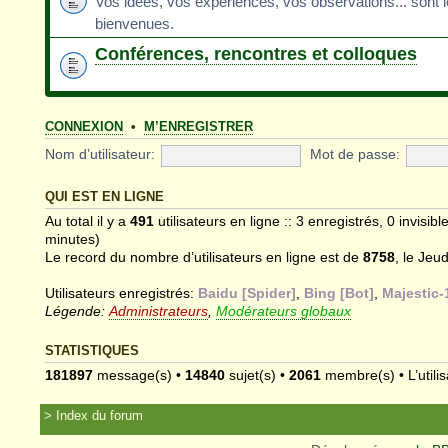
Vos idées, vos expériences, vos observations... sont 
bienvenues.
Conférences, rencontres et colloques
CONNEXION
•
M’ENREGISTRER
Nom d’utilisateur:
Mot de passe:
QUI EST EN LIGNE
Au total il y a
491
utilisateurs en ligne :: 3 enregistrés, 0 invisib
minutes)
Le record du nombre d’utilisateurs en ligne est de
8758
, le Jeu
Utilisateurs enregistrés:
Baidu [Spider]
,
Bing [Bot]
,
Majestic-
Légende:
Administrateurs
,
Modérateurs globaux
STATISTIQUES
181897
message(s) •
14840
sujet(s) •
2061
membre(s) • L’utilis
Index du forum