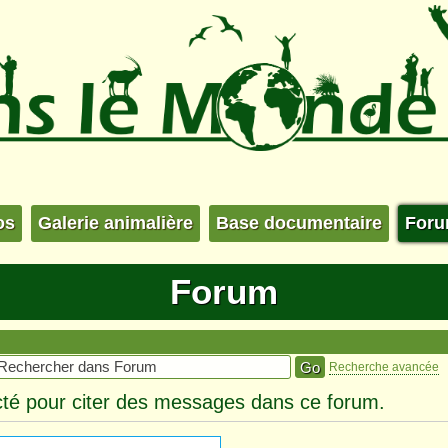
os
Galerie animalière
Base documentaire
For
Forum
Recherche avancée
té pour citer des messages dans ce forum.