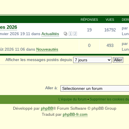
RÉPONSES
VUES
DER
es 2026
par
19
16792
nvier 2026 19:11 dans
Actualités
Lun
1
2
par
0
493
ût 2026 11:06 dans
Nouveautés
Lun
Afficher les messages postés depuis
Aller à:
L’équipe du forum
•
Supprimer les cookies d
Développé par
phpBB
® Forum Software © phpBB Group
Traduit par
phpBB-fr.com