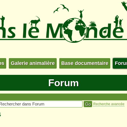
os
Galerie animalière
Base documentaire
For
Forum
Recherche avancée
s