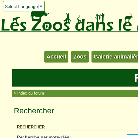
Select Language
▼
Accueil
Zoos
Galerie animaliè
Index du forum
Rechercher
RECHERCHER
Recherche par mots-clés: