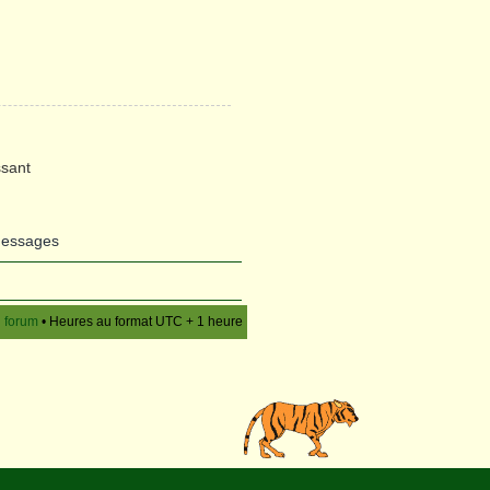
sant
messages
u forum
• Heures au format UTC + 1 heure