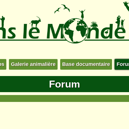
os
Galerie animalière
Base documentaire
For
Forum