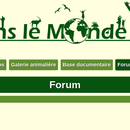
os
Galerie animalière
Base documentaire
For
Forum