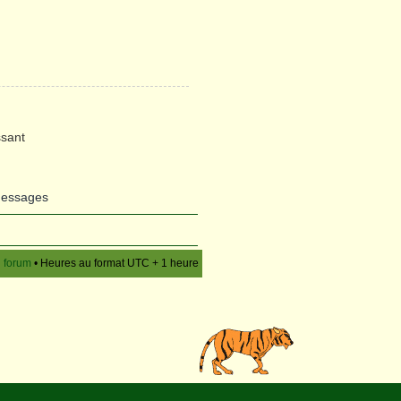
sant
messages
u forum
• Heures au format UTC + 1 heure