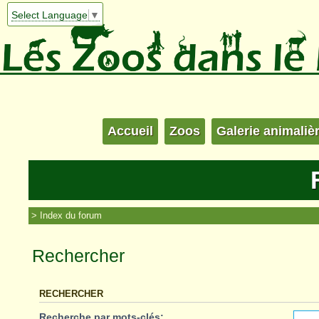
Select Language
▼
Accueil
Zoos
Galerie animaliè
Index du forum
Rechercher
RECHERCHER
Recherche par mots-clés: