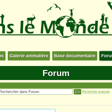
os
Galerie animalière
Base documentaire
For
Forum
Recherche avancée