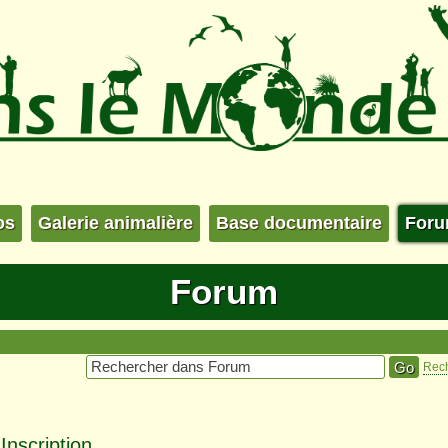
os
Galerie animalière
Base documentaire
For
Forum
Rec
nscription