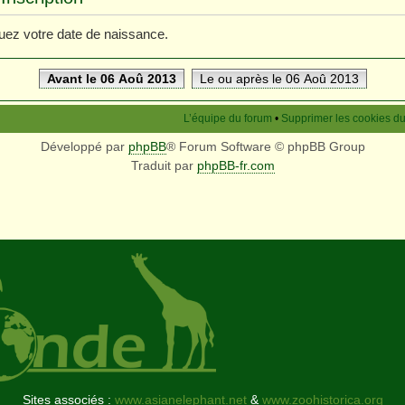
iquez votre date de naissance.
Avant le 06 Aoû 2013
Le ou après le 06 Aoû 2013
L’équipe du forum
•
Supprimer les cookies d
Développé par
phpBB
® Forum Software © phpBB Group
Traduit par
phpBB-fr.com
Sites associés :
www.asianelephant.net
&
www.zoohistorica.org