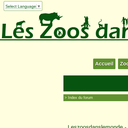
Select Language
▼
Accueil
Zo
Index du forum
Leszoosdanslemonde - I