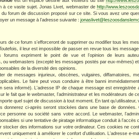
Monde
est un espace destiné aux visiteurs du site
http://www.les
ion à ce vaste sujet. Jonas Livet, webmaster de
http://www.leszoos
ur du forum de discussion proposé sur ce site. Si vous avez une que
nvoyer un message à l'adresse suivante :
jonaslivet@leszoosdanslem
urs de ce forum s'efforceront de supprimer ou modifier tous les me
Toutefois, il leur est impossible de passer en revue tous les messa
forums expriment le point de vue et l'opinion de leurs auteu
s, ou webmasters (excepté les messages postés par eux-mêmes) et
onsables de la diversité des opinions.
r de messages injurieux, obscènes, vulgaires, diffamatoires, me
applicables. Le faire peut vous conduire à être banni immédiateme
en sera informé). L'adresse IP de chaque message est enregistrée af
ur le fait que le webmaster, l'administrateur et les modérateurs de ce
'importe quel sujet de discussion à tout moment. En tant qu'utilisateur, 
ous donnerez ci-après seront stockées dans une base de données. 
rce personne ou société sans votre accord. Le webmaster, l'admini
onsables si une tentative de piratage informatique conduit à l'accès
ur stocker des informations sur votre ordinateur. Ces cookies ne con
ervent uniquement à améliorer le confort d'utilisation. L'adresse e-mai