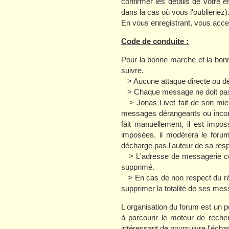
confirmer les détails de votre
dans la cas où vous l'oublieriez)
En vous enregistrant, vous accep
Code de conduite :
Pour la bonne marche et la bon
suivre.
> Aucune attaque directe ou dé
> Chaque message ne doit pas co
> Jonas Livet fait de son mieux
messages dérangeants ou incon
fait manuellement, il est impo
imposées, il modérera le forum
décharge pas l'auteur de sa resp
> L'adresse de messagerie ce 
supprimé.
> En cas de non respect du règl
supprimer la totalité de ses me
L'organisation du forum est un po
à parcourir le moteur de recher
intéressant de poursuivre l'écha