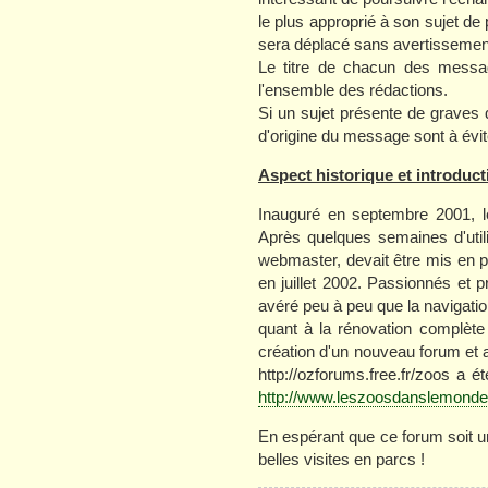
le plus approprié à son sujet de p
sera déplacé sans avertissemen
Le titre de chacun des message
l'ensemble des rédactions.
Si un sujet présente de graves d
d'origine du message sont à évit
Aspect historique et introduct
Inauguré en septembre 2001, l
Après quelques semaines d'utilis
webmaster, devait être mis en p
en juillet 2002. Passionnés et 
avéré peu à peu que la navigation
quant à la rénovation complète
création d'un nouveau forum et a
http://ozforums.free.fr/zoos a é
http://www.leszoosdanslemond
En espérant que ce forum soit u
belles visites en parcs !