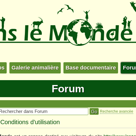
os
Galerie animalière
Base documentaire
For
Forum
Recherche avancée
nditions d’utilisation