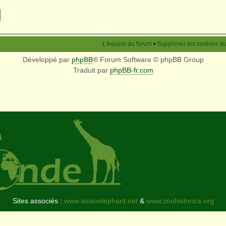
L’équipe du forum
•
Supprimer les cookies d
Développé par
phpBB
® Forum Software © phpBB Group
Traduit par
phpBB-fr.com
Sites associés :
www.asianelephant.net
&
www.zoohistorica.org