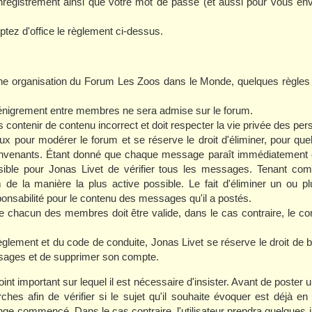
 enregistrement ainsi que votre mot de passe (et aussi pour vous 
.
tez d'office le règlement ci-dessus.
ne organisation du Forum Les Zoos dans le Monde, quelques règles 
nigrement entre membres ne sera admise sur le forum.
ntenir de contenu incorrect et doit respecter la vie privée des per
 pour modérer le forum et se réserve le droit d'éliminer, pour quel
venants. Étant donné que chaque message paraît immédiatement en
ssible pour Jonas Livet de vérifier tous les messages. Tenant comp
 de la manière la plus active possible. Le fait d'éliminer un ou
onsabilité pour le contenu des messages qu'il a postés.
chacun des membres doit être valide, dans le cas contraire, le 
ement et du code de conduite, Jonas Livet se réserve le droit de 
ssages et de supprimer son compte.
int important sur lequel il est nécessaire d'insister. Avant de poster un
ches afin de vérifier si le sujet qu'il souhaite évoquer est déjà en
nge commencé. Dans le cas contraire, l'utilisateur prendra quelques 