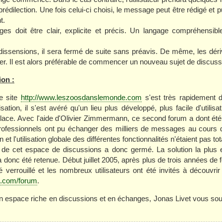
rédilection. Une fois celui-ci choisi, le message peut être rédigé et pu
t.
s doit être clair, explicite et précis. Un langage compréhensible 
issensions, il sera fermé de suite sans préavis. De même, les dériv
er. Il est alors préférable de commencer un nouveau sujet de discuss
ion :
e site
http://www.leszoosdanslemonde.com
s'est très rapidement d
ation, il s'est avéré qu'un lieu plus développé, plus facile d'utilisat
lace. Avec l'aide d'Olivier Zimmermann, ce second forum a dont été
professionnels ont pu échanger des milliers de messages au cours de
 et l'utilisation globale des différentes fonctionnalités n'étaient pas t
 de cet espace de discussions a donc germé. La solution la plus e
 donc été retenue. Début juillet 2005, après plus de trois années de
té verrouillé et les nombreux utilisateurs ont été invités à découvrir
e.com/forum
.
n espace riche en discussions et en échanges, Jonas Livet vous sou