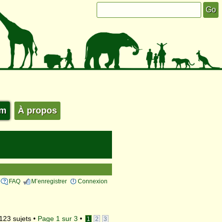
um
À propos
FAQ
M’enregistrer
Connexion
123 sujets •
Page
1
sur
3
•
1
2
3