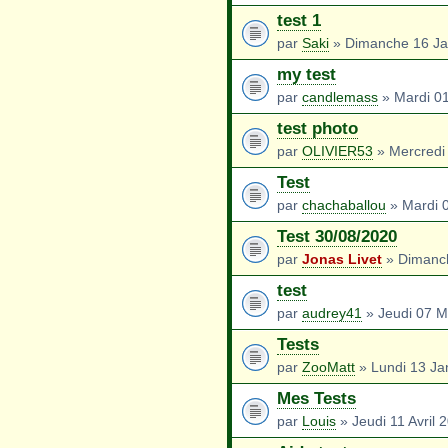
test 1
par
Saki
» Dimanche 16 Ja
my test
par
candlemass
» Mardi 01
test photo
par
OLIVIER53
» Mercredi 
Test
par
chachaballou
» Mardi 
Test 30/08/2020
par
Jonas Livet
» Dimanch
test
par
audrey41
» Jeudi 07 M
Tests
par
ZooMatt
» Lundi 13 Ja
Mes Tests
par
Louis
» Jeudi 11 Avril 