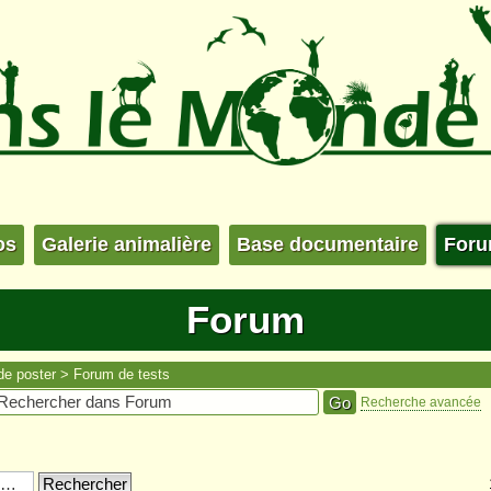
os
Galerie animalière
Base documentaire
For
Forum
de poster
Forum de tests
Recherche avancée