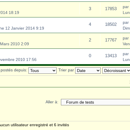
par
3
17853
2014 18:19
Lun
par
4
18502
e 12 Janvier 2014 9:19
Dim
par
2
17767
Mars 2010 2:09
Ven
par
0
13413
ovembre 2010 17:56
Lun
s postés depuis:
Trier par
Aller à:
ucun utilisateur enregistré et 6 invités