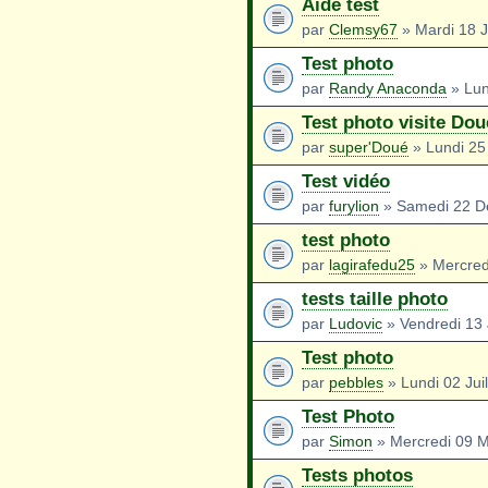
Aide test
par
Clemsy67
» Mardi 18 J
Test photo
par
Randy Anaconda
» Lun
Test photo visite Dou
par
super'Doué
» Lundi 25
Test vidéo
par
furylion
» Samedi 22 D
test photo
par
lagirafedu25
» Mercred
tests taille photo
par
Ludovic
» Vendredi 13 
Test photo
par
pebbles
» Lundi 02 Jui
Test Photo
par
Simon
» Mercredi 09 M
Tests photos