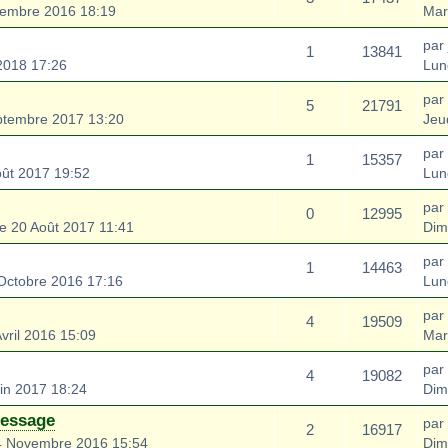
cembre 2016 18:19
Mar
par
1
13841
2018 17:26
Lun
par
5
21791
ptembre 2017 13:20
Jeu
par
1
15357
oût 2017 19:52
Lun
par
0
12995
 20 Août 2017 11:41
Dim
par
1
14463
Octobre 2016 17:16
Lun
par
4
19509
vril 2016 15:09
Mar
par
4
19082
in 2017 18:24
Dim
message
par
2
16917
4 Novembre 2016 15:54
Dim