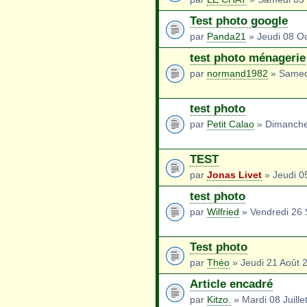
Test photo google
par
Panda21
» Jeudi 08 O
test photo ménagerie
par
normand1982
» Samed
test photo
par
Petit Calao
» Dimanche
TEST
par
Jonas Livet
» Jeudi 0
test photo
par
Wilfried
» Vendredi 26
Test photo
par
Théo
» Jeudi 21 Août 
Article encadré
par
Kitzo.
» Mardi 08 Juille