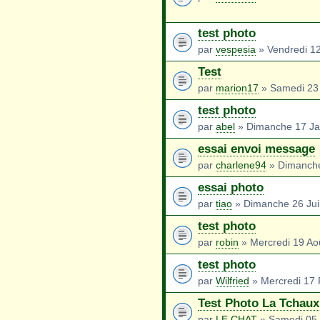
test photo
par
vespesia
» Vendredi 12
Test
par
marion17
» Samedi 23 
test photo
par
abel
» Dimanche 17 Ja
essai envoi message
par
charlene94
» Dimanche
essai photo
par
tiao
» Dimanche 26 Juil
test photo
par
robin
» Mercredi 19 Ao
test photo
par
Wilfried
» Mercredi 17 
Test Photo La Tchaux
par
LE CHAT
» Samedi 05 