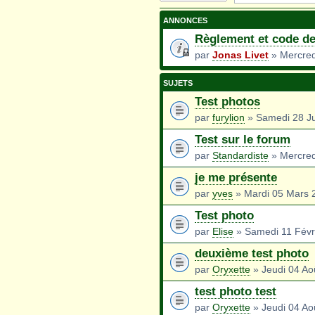
nouveau sujet
ANNONCES
Règlement et code de
par
Jonas Livet
» Mercredi
SUJETS
Test photos
par
furylion
» Samedi 28 Ju
Test sur le forum
par
Standardiste
» Mercred
je me présente
par
yves
» Mardi 05 Mars 
Test photo
par
Elise
» Samedi 11 Févr
deuxième test photo
par
Oryxette
» Jeudi 04 Ao
test photo test
par
Oryxette
» Jeudi 04 Ao