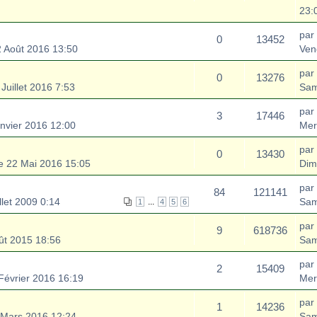
23:
par
0
13452
 Août 2016 13:50
Ven
par
0
13276
Juillet 2016 7:53
Sam
par
3
17446
nvier 2016 12:00
Mer
par
0
13430
 22 Mai 2016 15:05
Dim
par
84
121141
let 2009 0:14
Sam
...
1
4
5
6
par
9
618736
ût 2015 18:56
Sam
par
2
15409
Février 2016 16:19
Mer
par
1
14236
Mars 2016 12:24
Sam