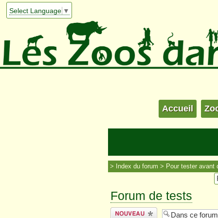
Select Language
▼
Accueil
Zo
Index du forum
Pour tester avant 
Forum de tests
Écrire un