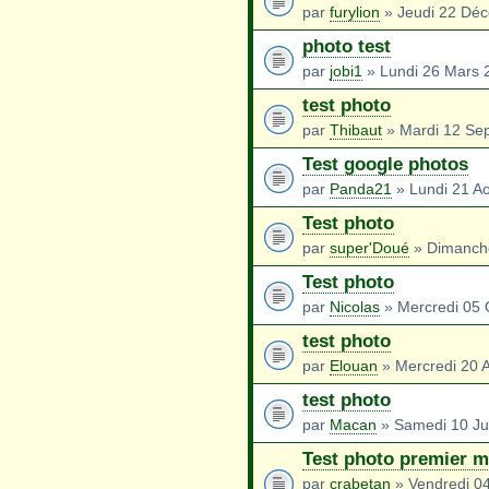
par
furylion
» Jeudi 22 Dé
photo test
par
jobi1
» Lundi 26 Mars 
test photo
par
Thibaut
» Mardi 12 Se
Test google photos
par
Panda21
» Lundi 21 A
Test photo
par
super'Doué
» Dimanche
Test photo
par
Nicolas
» Mercredi 05 
test photo
par
Elouan
» Mercredi 20 A
test photo
par
Macan
» Samedi 10 Ju
Test photo premier 
par
crabetan
» Vendredi 0