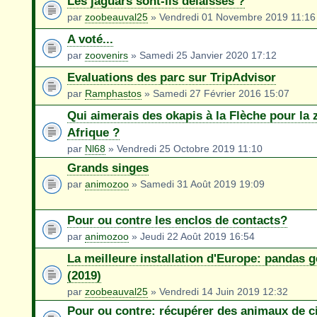
Les jaguars sont-ils délaissés ?
par
zoobeauval25
» Vendredi 01 Novembre 2019 11:16
A voté...
par
zoovenirs
» Samedi 25 Janvier 2020 17:12
Evaluations des parc sur TripAdvisor
par
Ramphastos
» Samedi 27 Février 2016 15:07
Qui aimerais des okapis à la Flèche pour la 
Afrique ?
par
Nl68
» Vendredi 25 Octobre 2019 11:10
Grands singes
par
animozoo
» Samedi 31 Août 2019 19:09
Pour ou contre les enclos de contacts?
par
animozoo
» Jeudi 22 Août 2019 16:54
La meilleure installation d'Europe: pandas 
(2019)
par
zoobeauval25
» Vendredi 14 Juin 2019 12:32
Pour ou contre: récupérer des animaux de c