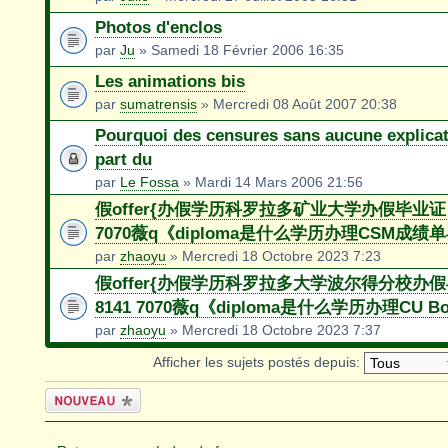
Photos d'enclos
par
Ju
» Samedi 18 Février 2006 16:35
Les animations bis
par
sumatrensis
» Mercredi 08 Août 2007 20:38
Pourquoi des censures sans aucune explicat
part du
par
Le Fossa
» Mardi 14 Mars 2006 21:56
假offer{办假学历科罗拉多矿业大学办假毕业证＞
7070薇q《diploma是什么学历办理CSM成绩
par
zhaoyu
» Mercredi 18 Octobre 2023 7:23
假offer{办假学历科罗拉多大学波尔得分校办
8141 7070薇q《diploma是什么学历办理CU B
par
zhaoyu
» Mercredi 18 Octobre 2023 7:37
Afficher les sujets postés depuis:
Écrire un
nouveau sujet