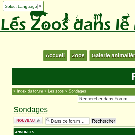
Select Language
▼
Accueil
Zoos
Galerie animaliè
Index du forum
Les zoos
Sondages
Sondages
Écrire un
nouveau sujet
ANNONCES