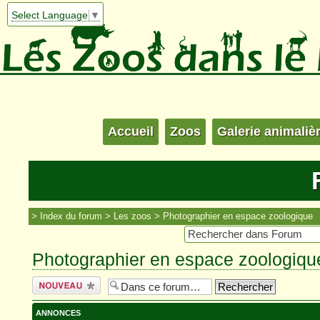
Select Language
▼
Accueil
Zoos
Galerie animaliè
Index du forum
Les zoos
Photographier en espace zoologique
Photographier en espace zoologiqu
Écrire un
nouveau sujet
ANNONCES