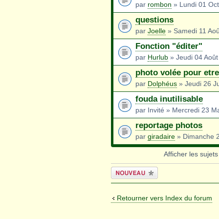
par
rombon
» Lundi 01 Oc
questions
par
Joelle
» Samedi 11 Aoû
Fonction "éditer"
par
Hurlub
» Jeudi 04 Août
photo volée pour etr
par
Dolphéus
» Jeudi 26 Ju
fouda inutilisable
par Invité » Mercredi 23 M
reportage photos
par
giradaire
» Dimanche 2
Afficher les sujet
Écrire un
nouveau sujet
Retourner vers Index du forum