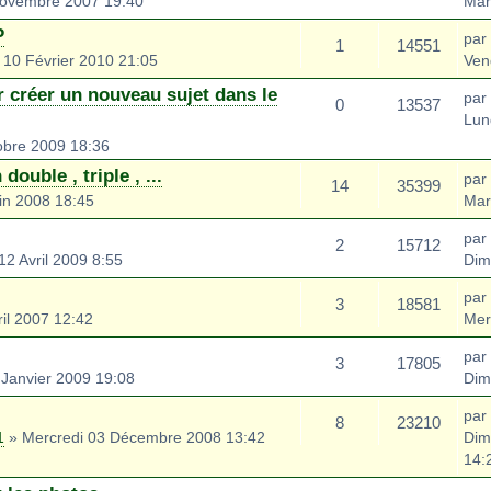
Novembre 2007 19:40
Mar
P
par
1
14551
 10 Février 2010 21:05
Ven
 créer un nouveau sujet dans le
par
0
13537
Lun
obre 2009 18:36
ouble , triple , ...
par
14
35399
in 2008 18:45
Mar
par
2
15712
2 Avril 2009 8:55
Dim
par
3
18581
il 2007 12:42
Mer
par
3
17805
Janvier 2009 19:08
Dim
par
8
23210
1
» Mercredi 03 Décembre 2008 13:42
Dim
14: