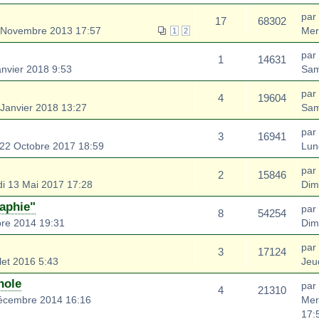
par
17
68302
 Novembre 2013 17:57
Mer
1
2
par
1
14631
nvier 2018 9:53
Sam
par
4
19604
Janvier 2018 13:27
Sam
par
3
16941
22 Octobre 2017 18:59
Lun
par
2
15846
i 13 Mai 2017 17:28
Dim
aphie"
par
8
54254
bre 2014 19:31
Dim
par
3
17124
let 2016 5:43
Jeud
nole
par
4
21310
écembre 2014 16:16
Mer
17: