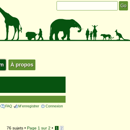
um
À propos
FAQ
M’enregistrer
Connexion
76 sujets •
Page
1
sur
2
•
1
2