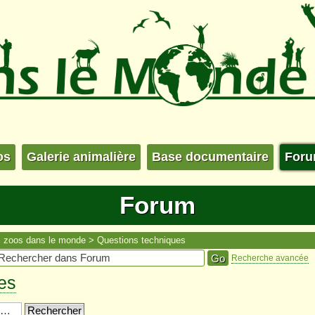
os
Galerie animalière
Base documentaire
For
Forum
s zoos dans le monde
Questions techniques
Recherche avancée
es