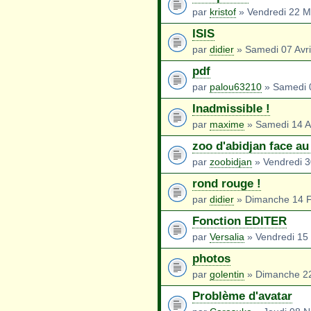
par
kristof
» Vendredi 22 M
ISIS
par
didier
» Samedi 07 Avri
pdf
par
palou63210
» Samedi 0
Inadmissible !
par
maxime
» Samedi 14 A
zoo d'abidjan face au
par
zoobidjan
» Vendredi 30
rond rouge !
par
didier
» Dimanche 14 F
Fonction EDITER
par
Versalia
» Vendredi 15 
photos
par
golentin
» Dimanche 22
Problème d'avatar