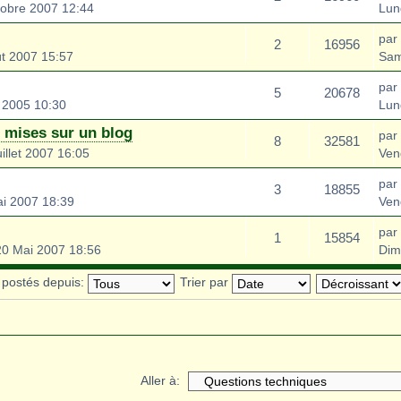
tobre 2007 12:44
Lun
par
2
16956
t 2007 15:57
Sam
par
5
20678
 2005 10:30
Lun
e mises sur un blog
par 
8
32581
illet 2007 16:05
Ven
par
3
18855
ai 2007 18:39
Ven
par
1
15854
0 Mai 2007 18:56
Dim
s postés depuis:
Trier par
Aller à: