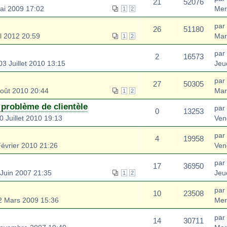
21
52076
ai 2009 17:02
Mer
1
2
par
26
51180
l 2012 20:59
Mar
1
2
par
2
16573
3 Juillet 2010 13:15
Jeu
par
27
50305
oût 2010 20:44
Mar
1
2
 problème de clientèle
par
0
13253
 Juillet 2010 19:13
Ven
par
4
19958
évrier 2010 21:26
Ven
par
17
36950
Juin 2007 21:35
Jeu
1
2
par
10
23508
 Mars 2009 15:36
Mer
par
14
30711