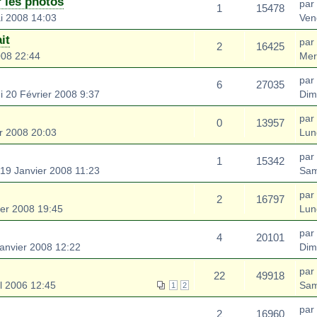
 les photos
par
1
15478
i 2008 14:03
Ven
it
par
2
16425
008 22:44
Mer
par
6
27035
 20 Février 2008 9:37
Dim
par
0
13957
r 2008 20:03
Lun
par
1
15342
19 Janvier 2008 11:23
Sam
par
2
16797
ier 2008 19:45
Lun
par
4
20101
anvier 2008 12:22
Dim
par
22
49918
l 2006 12:45
Sam
1
2
par
2
16960