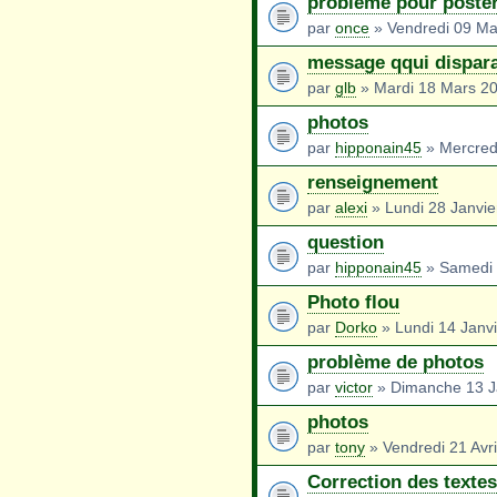
probléme pour poster
par
once
» Vendredi 09 Ma
message qqui dispara
par
glb
» Mardi 18 Mars 2
photos
par
hipponain45
» Mercredi
renseignement
par
alexi
» Lundi 28 Janvie
question
par
hipponain45
» Samedi 
Photo flou
par
Dorko
» Lundi 14 Janv
problème de photos
par
victor
» Dimanche 13 J
photos
par
tony
» Vendredi 21 Avri
Correction des textes