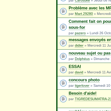
par
Carosuke
» Jeudi 08 
Problème avec les M
par
Mart.29280
» Mercredi
Comment fait on pour
sous-for
par
pazero
» Lundi 26 Oct
messages envoyés en d
par
didier
» Mercredi 11 Ju
nouveau sujet ou pas
par
Dolphéus
» Dimanche 1
ESSAI
par
david
» Mercredi 11 Avr
concours photo
par
tigerlover
» Samedi 10 
Besoin d'aide!
par
TIGREDESUMATRA-2