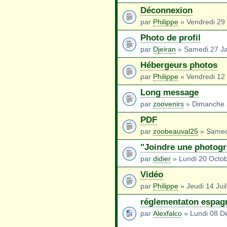
Déconnexion
par
Philippe
» Vendredi 29
Photo de profil
par
Djeiran
» Samedi 27 Ja
Hébergeurs photos
par
Philippe
» Vendredi 12 
Long message
par
zoovenirs
» Dimanche 
PDF
par
zoobeauval25
» Samed
"Joindre une photogr
par
didier
» Lundi 20 Octo
Vidéo
par
Philippe
» Jeudi 14 Juil
réglementaton espag
par
Alexfalco
» Lundi 08 D