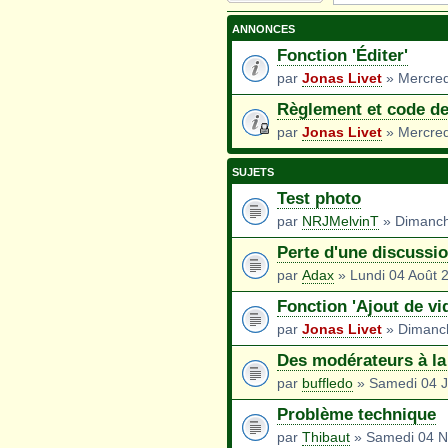
nouveau sujet
ANNONCES
Fonction 'Éditer'
par
Jonas Livet
» Mercred
Règlement et code de
par
Jonas Livet
» Mercredi
SUJETS
Test photo
par
NRJMelvinT
» Dimanch
Perte d'une discussi
par
Adax
» Lundi 04 Août 
Fonction 'Ajout de vi
par
Jonas Livet
» Dimanch
Des modérateurs à la
par
buffledo
» Samedi 04 J
Problème technique
par
Thibaut
» Samedi 04 N