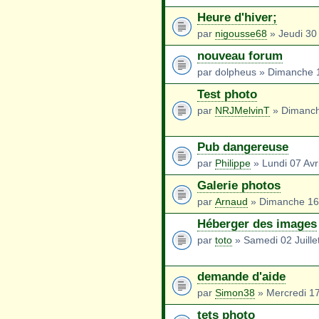
Heure d'hiver;
par
nigousse68
» Jeudi 30
nouveau forum
par dolpheus » Dimanche 
Test photo
par
NRJMelvinT
» Dimanch
Pub dangereuse
par
Philippe
» Lundi 07 Avr
Galerie photos
par
Arnaud
» Dimanche 16
Héberger des images
par
toto
» Samedi 02 Juille
demande d'aide
par
Simon38
» Mercredi 17
tets photo