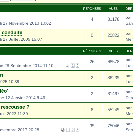
RÉPONSES
VUES
DER
par
4
31178
i 27 Novembre 2013 10:02
Sam
 conduite
par
0
29822
 27 Juillet 2005 15:07
Mer
RÉPONSES
VUES
DER
par
26
98578
e 28 Septembre 2014 11:10
Lun
1
2
on
par
2
86239
2025 10:39
Lun
déo'
par
2
61467
e 12 Janvier 2014 9:46
Dim
 rescousse ?
par
6
55249
uin 2022 11:39
Mar
par
39
75046
ovembre 2017 20:28
Sam
1
2
3