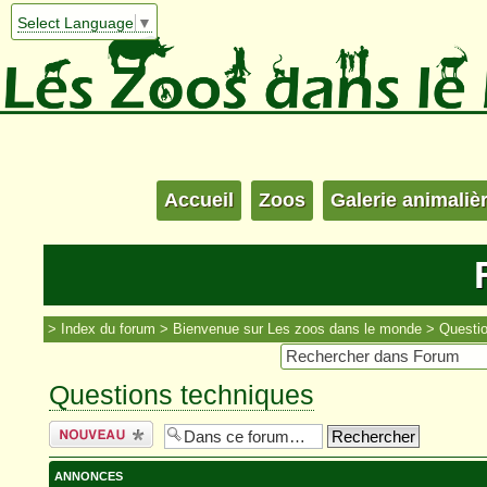
Select Language
▼
Accueil
Zoos
Galerie animaliè
Index du forum
Bienvenue sur Les zoos dans le monde
Questi
Questions techniques
Écrire un
nouveau sujet
ANNONCES