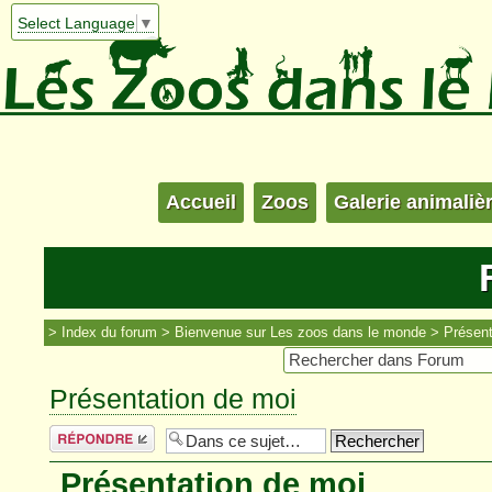
Select Language
▼
Accueil
Zoos
Galerie animaliè
Index du forum
Bienvenue sur Les zoos dans le monde
Présent
Présentation de moi
Répondre
Présentation de moi