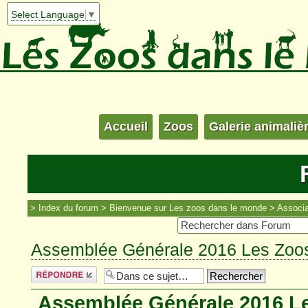
Select Language
▼
Accueil
Zoos
Galerie animaliè
Index du forum
Bienvenue sur Les zoos dans le monde
Associa
Assemblée Générale 2016 Les Zoo
Répondre
Assemblée Générale 2016 L