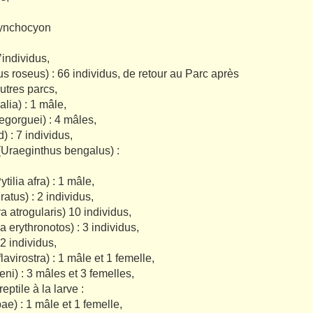
hynchocyon
’individus,
s roseus) : 66 individus, de retour au Parc après
autres parcs,
lia) : 1 mâle,
legorguei) : 4 mâles,
d) : 7 individus,
(Uraeginthus bengalus) :
ilia afra) : 1 mâle,
atus) : 2 individus,
a atrogularis) 10 individus,
a erythronotos) : 3 individus,
 2 individus,
avirostra) : 1 mâle et 1 femelle,
eni) : 3 mâles et 3 femelles,
eptile à la larve :
e) : 1 mâle et 1 femelle,