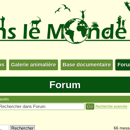
os
Galerie animalière
Base documentaire
For
Forum
autés
Recherche avancée
66 mess