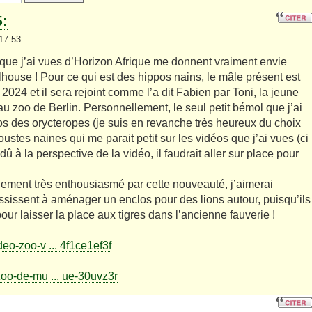
:
17:53
e j’ai vues d’Horizon Afrique me donnent vraiment envie
lhouse ! Pour ce qui est des hippos nains, le mâle présent est
24 et il sera rejoint comme l’a dit Fabien par Toni, la jeune
u zoo de Berlin. Personnellement, le seul petit bémol que j’ai
los des orycteropes (je suis en revanche très heureux du choix
stes naines qui me parait petit sur les vidéos que j’ai vues (ci
 dû à la perspective de la vidéo, il faudrait aller sur place pour
llement très enthousiasmé par cette nouveauté, j’aimerai
ussissent à aménager un enclos pour des lions autour, puisqu’ils
pour laisser la place aux tigres dans l’ancienne fauverie !
deo-zoo-v ... 4f1ce1ef3f
/zoo-de-mu ... ue-30uvz3r