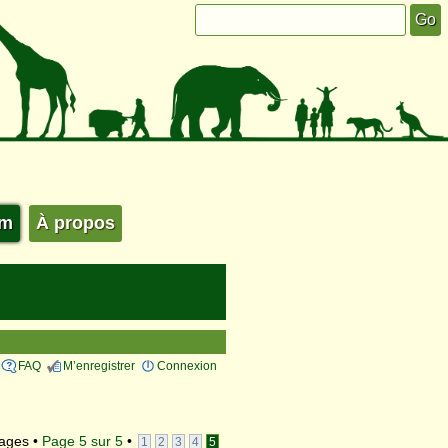
um
À propos
FAQ
M’enregistrer
Connexion
ages •
Page
5
sur
5
•
1
2
3
4
5