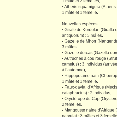
1 mâle et 2 femelles,
• Atheris squamigera (Atheris
1 mâle et 1 femelle,
Nouvelles espèces :
• Girafe de Kordofan (Giraffa
antiquorum) : 3 mâles,
• Gazelle de Mhorr (Nanger d
3 mâles,
• Gazelle dorcas (Gazella dor
• Autruches à cou rouge (Stru
camelus) : 3 individus (arrivé
à l’automne),
• Hippopotame nain (Choeropsi
1 mâle et 1 femelle,
• Faux-gavial d'Afrique (Meci
cataphractus) : 2 individus,
• Oryctérope du Cap (Oryctero
2 femelles,
• Mangouste naine d’Afrique 
parvula) : 3 mâles et 3 femelle