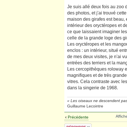
Je suis allé deux fois au zoo
des photos, et j'ai trouvé cett
maison des girafes est beau, et
intérieur des oryctéropes et d
ce que laissaient imaginer le
celle de la grande loge des g
Les oryctéropes et les mangou
enclos : un intérieur, situé ent
de mes deux visites, je n'ai v
entrées des terriers et la man
Les cercopithèques roloway e
magnifiques et de très grandes
vitres. Cela contraste avec l
dans la singerie de 1968.
« Les oiseaux ne descendent pas
Guillaume Lecointre
Affich
Précédente
Répondre