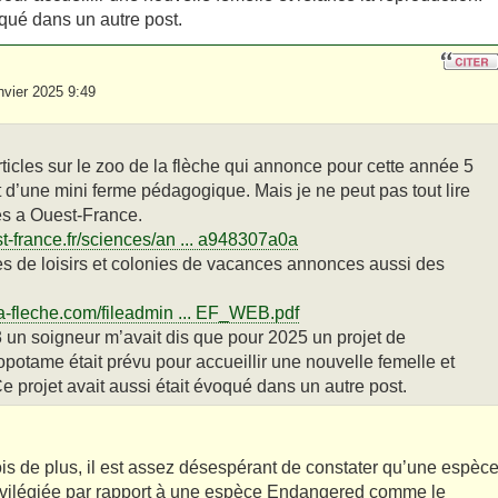
oqué dans un autre post.
vier 2025 9:49
rticles sur le zoo de la flèche qui annonce pour cette année 5
t d’une mini ferme pédagogique. Mais je ne peut pas tout lire
és a Ouest-France.
t-france.fr/sciences/an ... a948307a0a
es de loisirs et colonies de vacances annonces aussi des
a-fleche.com/fileadmin ... EF_WEB.pdf
 un soigneur m’avait dis que pour 2025 un projet de
tame était prévu pour accueillir une nouvelle femelle et
e projet avait aussi était évoqué dans un autre post.
ois de plus, il est assez désespérant de constater qu’une espèc
ivilégiée par rapport à une espèce Endangered comme le