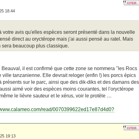
25 18:44
 votre avis qu'elles espèces seront présenté dans la nouvelle
pensé direct au oryctérope mais j'ai aussi pensé au ratel. Mais
on sera beaucoup plus classique.
 Beauval, il est confirmé que cette zone se nommera "les Rocs
ille tanzanienne. Elle devrait reloger (enfin !) les porcs épics
 présents sur le parc, ainsi que des dik-diks et des damans des
i aussi aimé voir des espèces moins courantes, tel l'oryctérope
 même le lièvre sauteur et le xérus, voir le protèle …
//www.calameo.com/read/0070399622ed17e87d4d0?
025 19:13