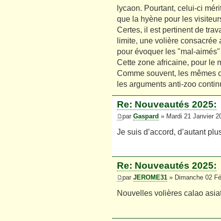
lycaon. Pourtant, celui-ci mérit
que la hyène pour les visiteur
Certes, il est pertinent de tra
limite, une volière consacrée 
pour évoquer les "mal-aimés" 
Cette zone africaine, pour le
Comme souvent, les mêmes caus
les arguments anti-zoo contin
Re: Nouveautés 2025:
par
Gaspard
» Mardi 21 Janvier 2
Je suis d’accord, d’autant plu
Re: Nouveautés 2025:
par
JEROME31
» Dimanche 02 Fév
Nouvelles volières calao asi