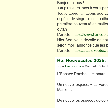
Bonjour a tous !
J’ai plusieurs infos à vous par
Tout d’abord j’ai appris que L
espèce de singe: le cercopithè
première nouveauté animalière
outan.
L’article:
https://www.franceble
Hier Beauval a dévoilé de nou
selon moi l’annonce que les p
L’article:
https://actus.zoobea
Re: Nouveautés 2025:
par
Loxodonta
» Mercredi 02 Avri
L’Espace Rambouillet poursui
Un nouvel espace, « La Forêt
Mackenzie.
De nouvelles espèces de cerv