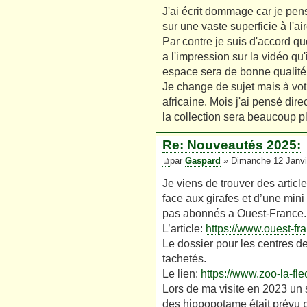
J'ai écrit dommage car je pens
sur une vaste superficie à l'air
Par contre je suis d'accord qu
a l'impression sur la vidéo qu'
espace sera de bonne qualité
Je change de sujet mais à vot
africaine. Mois j'ai pensé dire
la collection sera beaucoup p
Re: Nouveautés 2025:
par
Gaspard
» Dimanche 12 Janvi
Je viens de trouver des articl
face aux girafes et d’une mini
pas abonnés a Ouest-France.
L’article:
https://www.ouest-fr
Le dossier pour les centres d
tachetés.
Le lien:
https://www.zoo-la-fl
Lors de ma visite en 2023 un
des hippopotame était prévu po