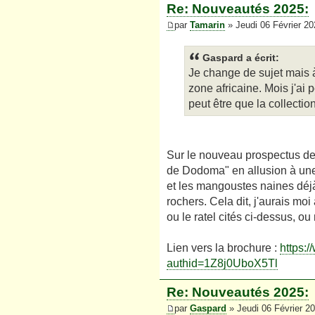
Re: Nouveautés 2025:
par
Tamarin
» Jeudi 06 Février 20
Gaspard a écrit:
Je change de sujet mais à
zone africaine. Mois j'ai 
peut être que la collecti
Sur le nouveau prospectus de
de Dodoma" en allusion à une v
et les mangoustes naines déjà
rochers. Cela dit, j'aurais mo
ou le ratel cités ci-dessus, ou
Lien vers la brochure :
https:
authid=1Z8j0UboX5Tl
Re: Nouveautés 2025:
par
Gaspard
» Jeudi 06 Février 2