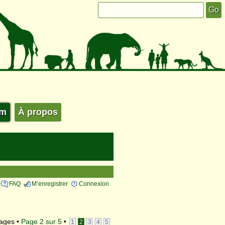
um
À propos
FAQ
M’enregistrer
Connexion
ages •
Page
2
sur
5
•
1
2
3
4
5