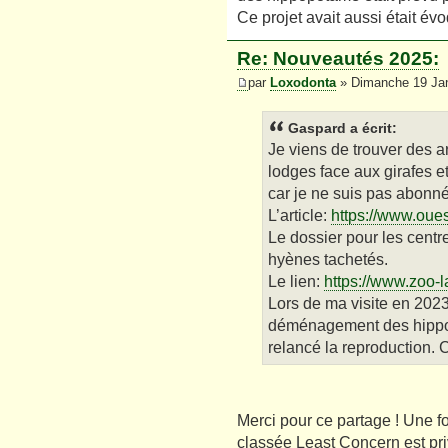
Ce projet avait aussi était év
Re: Nouveautés 2025:
par
Loxodonta
» Dimanche 19 Jan
Gaspard a écrit:
Je viens de trouver des a
lodges face aux girafes e
car je ne suis pas abonn
L’article:
https://www.oues
Le dossier pour les centr
hyènes tachetés.
Le lien:
https://www.zoo-l
Lors de ma visite en 2023
déménagement des hippopo
relancé la reproduction. C
Merci pour ce partage ! Une f
classée Least Concern est pr