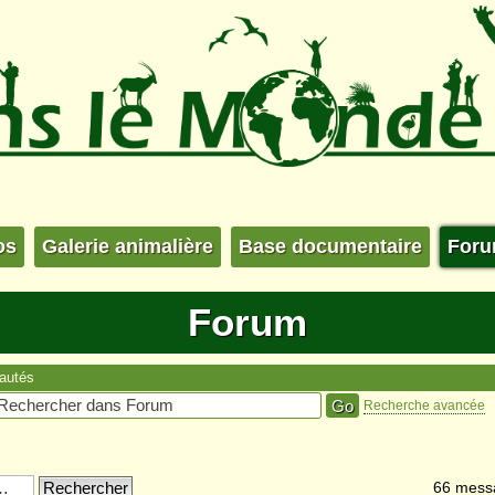
os
Galerie animalière
Base documentaire
For
Forum
autés
Recherche avancée
66 mess