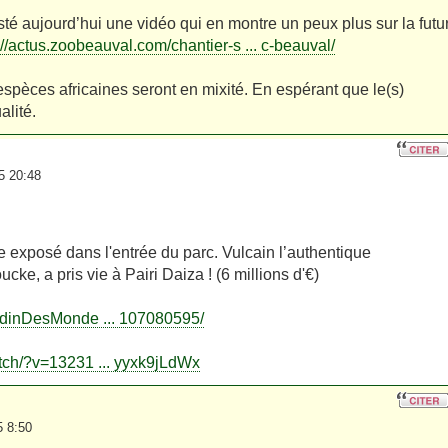
té aujourd’hui une vidéo qui en montre un peux plus sur la futu
://actus.zoobeauval.com/chantier-s ... c-beauval/
spèces africaines seront en mixité. En espérant que le(s)
lité.
5 20:48
e exposé dans l'entrée du parc. Vulcain l’authentique
ke, a pris vie à Pairi Daiza ! (6 millions d'€)
rdinDesMonde ... 107080595/
tch/?v=13231 ... yyxk9jLdWx
5 8:50