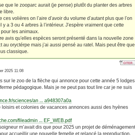
e que le zooparc aurait (je pense) plutôt du planter des arbres
e libre.
e ces volières on l'aire d'avoir du volume d'autant plus que l'on
il y a 3 ou 4 arbres à l'intérieur. J'espère vraiment que cette
 pour les animaux.
re avis qu'elles espèces seront présenté dans la nouvelle zone
ct au oryctérpe mais j'ai aussi pensé au ratel. Mais peut être que
lus classique.
er 2025 11:08
es sur le zoo de la flèche qui annonce pour cette année 5 lodges
 ferme pédagogique. Mais je ne peut pas tout lire car je ne suis
ance.fr/sciences/an ... a948307a0a
e loisirs et colonies de vacances annonces aussi des hyènes
eche.com/fileadmin ... EF_WEB.pdf
 soigneur m’avait dis que pour 2025 un projet de déménagemen
ur accueillir une nouvelle femelle et relancé la reproduction.