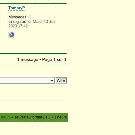
TommyP
Messages:
1
Enregistré le:
Mardi 13 Juin
2023 17:42
1 message • Page
1
sur
1
u forum
• Heures au format UTC + 1 heure