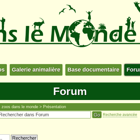
os
Galerie animalière
Base documentaire
For
Forum
s zoos dans le monde
Présentation
Recherche avancée