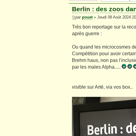
Berlin : des zoos dan
par
pouet
» Jeudi 08 Août 2024 2
Très bon reportage sur la reco
après guerre :
Ou quand les microcosmes des z
Compétition pour avoir certai
Brehm haus, non pas l'inclusi
par les males Alpha.....
visible sur Arté, via vos box..