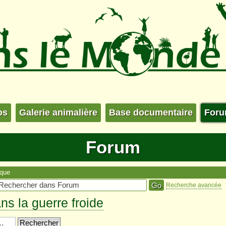
os
Galerie animalière
Base documentaire
For
Forum
ique
Recherche avancée
ns la guerre froide