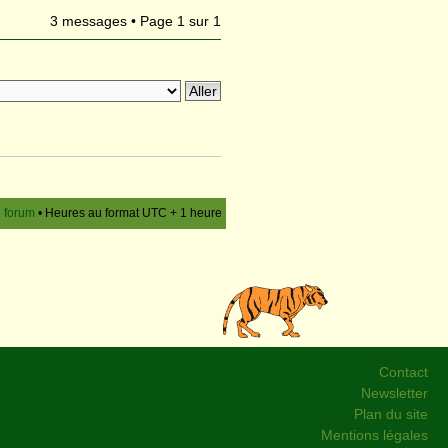
3 messages • Page
1
sur
1
u forum
• Heures au format UTC + 1 heure
Contact
Newsletter
Plan du site
Mentions légales