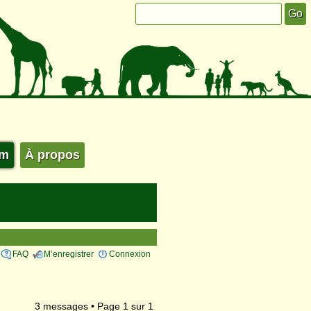
um
À propos
FAQ
M’enregistrer
Connexion
3 messages • Page
1
sur
1