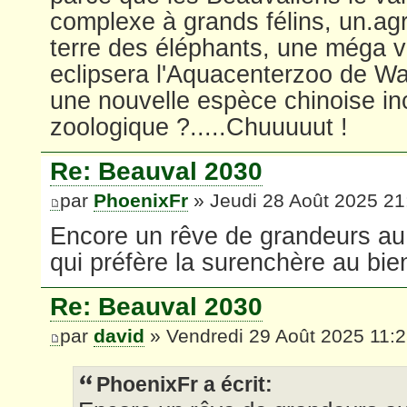
complexe à grands félins, un.ag
terre des éléphants, une méga vo
eclipsera l'Aquacenterzoo de Wall
une nouvelle espèce chinoise i
zoologique ?.....Chuuuuut !
Re: Beauval 2030
par
PhoenixFr
» Jeudi 28 Août 2025 21
Encore un rêve de grandeurs au
qui préfère la surenchère au bien ê
Re: Beauval 2030
par
david
» Vendredi 29 Août 2025 11:
PhoenixFr a écrit: