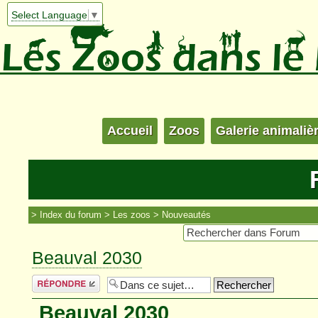
Select Language
▼
Accueil
Zoos
Galerie animaliè
Index du forum
Les zoos
Nouveautés
Beauval 2030
Répondre
Beauval 2030